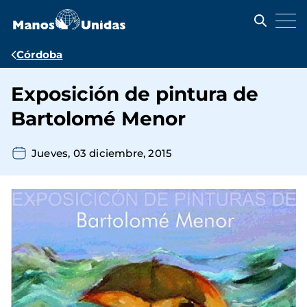
Pasar
al
contenido
principal
Ruta
Córdoba
de
Exposición de pintura de
navegación
Bartolomé Menor
Jueves, 03 diciembre, 2015