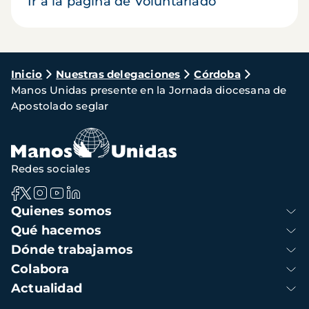
Ir a la página de Voluntariado
Ruta
Inicio
Nuestras delegaciones
Córdoba
Manos Unidas presente en la Jornada diocesana de
de
Apostolado seglar
navegación
Redes sociales
Navegación
Quienes somos
principal
Qué hacemos
Dónde trabajamos
Colabora
Actualidad