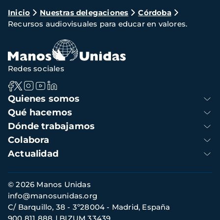
Ruta
Inicio
Nuestras delegaciones
Córdoba
Recursos audiovisuales para educar en valores.
de
navegación
Redes sociales
Navegación
Quienes somos
principal
Qué hacemos
Dónde trabajamos
Colabora
Actualidad
Información
© 2026 Manos Unidas
de
info@manosunidas.org
contacto
C/ Barquillo, 38 - 3º28004 - Madrid, España
900 811 888
BIZUM 33439