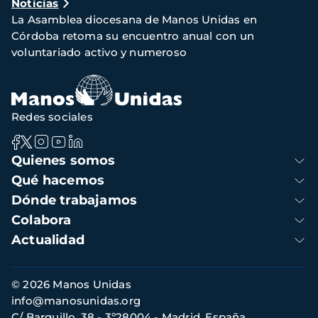
Noticias
de
La Asamblea diocesana de Manos Unidas en
navegación
Córdoba retoma su encuentro anual con un
voluntariado activo y numeroso
Redes sociales
Navegación
Quienes somos
principal
Qué hacemos
Dónde trabajamos
Colabora
Actualidad
Información
© 2026 Manos Unidas
de
info@manosunidas.org
contacto
C/ Barquillo, 38 - 3º28004 - Madrid, España