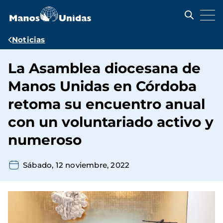
Pasar
al
contenido
principal
Ruta
Noticias
de
La Asamblea diocesana de
navegación
Manos Unidas en Córdoba
retoma su encuentro anual
con un voluntariado activo y
numeroso
Sábado, 12 noviembre, 2022