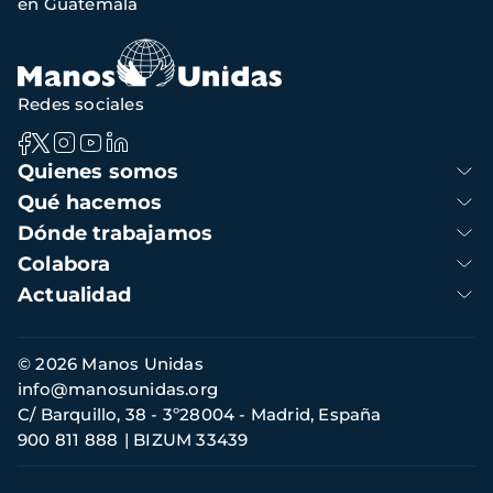
en Guatemala
Redes sociales
Navegación
Quienes somos
principal
Qué hacemos
Dónde trabajamos
Colabora
Actualidad
Información
© 2026 Manos Unidas
de
info@manosunidas.org
contacto
C/ Barquillo, 38 - 3º28004 - Madrid, España
900 811 888
BIZUM 33439