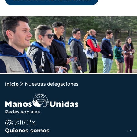
Imagen
Ruta
Inicio
Nuestras delegaciones
de
navegación
Redes sociales
Navegación
Quienes somos
principal