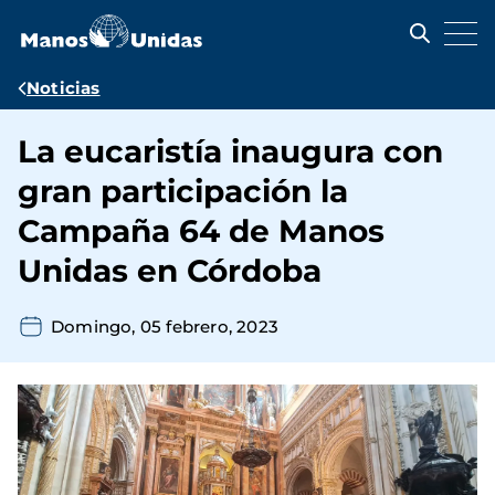
Pasar
al
contenido
principal
Ruta
Noticias
de
La eucaristía inaugura con
navegación
gran participación la
Campaña 64 de Manos
Unidas en Córdoba
Domingo, 05 febrero, 2023