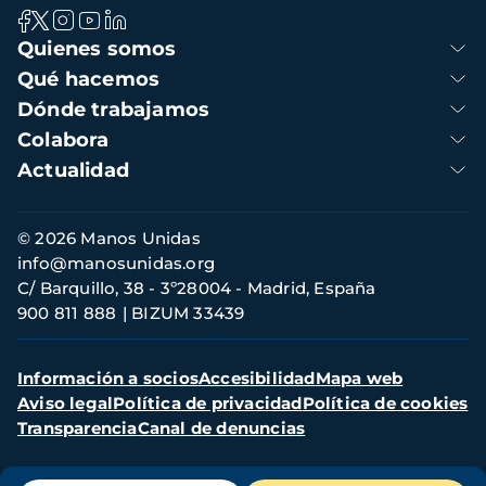
Navegación
Quienes somos
principal
Qué hacemos
Dónde trabajamos
Colabora
Actualidad
Información
© 2026 Manos Unidas
de
info@manosunidas.org
contacto
C/ Barquillo, 38 - 3º28004 - Madrid, España
900 811 888
BIZUM 33439
Menú
Información a socios
Accesibilidad
Mapa web
secundario
Aviso legal
Política de privacidad
Política de cookies
Transparencia
Canal de denuncias