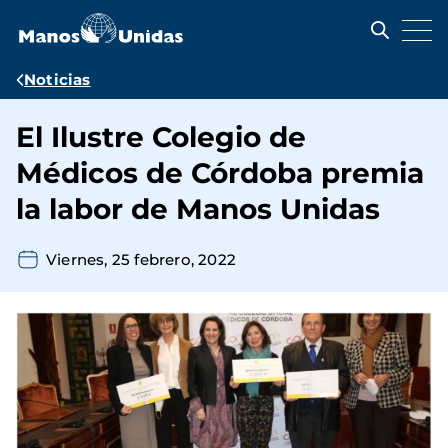
Pasar
al
contenido
principal
Ruta
Noticias
de
El Ilustre Colegio de
navegación
Médicos de Córdoba premia
la labor de Manos Unidas
Viernes, 25 febrero, 2022