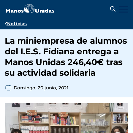
Pasar
al
contenido
principal
Ruta
Noticias
de
La miniempresa de alumnos
navegación
del I.E.S. Fidiana entrega a
Manos Unidas 246,40€ tras
su actividad solidaria
Domingo, 20 junio, 2021