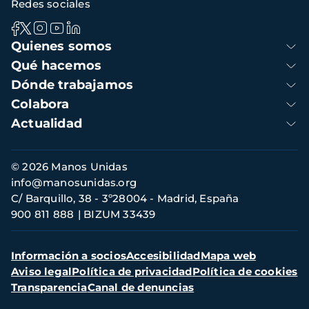
Redes sociales
Navegación
Quienes somos
principal
Qué hacemos
Dónde trabajamos
Colabora
Actualidad
Información
© 2026 Manos Unidas
de
info@manosunidas.org
contacto
C/ Barquillo, 38 - 3º28004 - Madrid, España
900 811 888
BIZUM 33439
Menú
Información a socios
Accesibilidad
Mapa web
secundario
Aviso legal
Política de privacidad
Política de cookies
Transparencia
Canal de denuncias