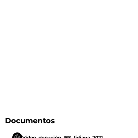
Documentos
Vídeo_donación_IES_fidiana_2021