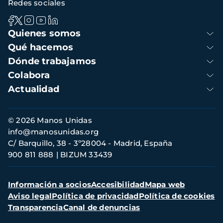
Redes sociales
Navegación
Quienes somos
principal
Qué hacemos
Dónde trabajamos
Colabora
Actualidad
Información
© 2026 Manos Unidas
de
info@manosunidas.org
contacto
C/ Barquillo, 38 - 3º28004 - Madrid, España
900 811 888
BIZUM 33439
Menú
Información a socios
Accesibilidad
Mapa web
secundario
Aviso legal
Política de privacidad
Política de cookies
Transparencia
Canal de denuncias