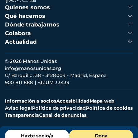
Navegación
Quienes somos
principal
Qué hacemos
Dónde trabajamos
Colabora
Actualidad
Información
© 2026 Manos Unidas
de
info@manosunidas.org
contacto
C/ Barquillo, 38 - 3º28004 - Madrid, España
900 811 888
BIZUM 33439
Menú
Información a socios
Accesibilidad
Mapa web
secundario
Aviso legal
Política de privacidad
Política de cookies
Transparencia
Canal de denuncias
Menú
Hazte socio/a
Dona