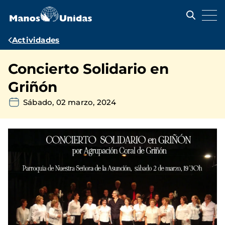
Pasar
al
contenido
principal
Ruta
Actividades
de
Concierto Solidario en
navegación
Griñón
Sábado, 02 marzo, 2024