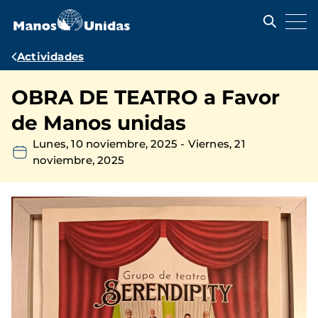
Pasar
al
contenido
principal
Ruta
Actividades
de
OBRA DE TEATRO a Favor
navegación
de Manos unidas
Lunes, 10 noviembre, 2025
-
Viernes, 21
noviembre, 2025