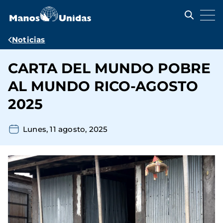
Pasar
al
contenido
principal
Ruta
Noticias
de
CARTA DEL MUNDO POBRE
navegación
AL MUNDO RICO-AGOSTO
2025
Lunes, 11 agosto, 2025