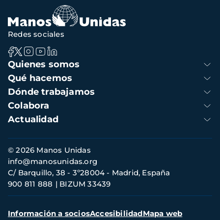
Redes sociales
Navegación
Quienes somos
principal
Qué hacemos
Dónde trabajamos
Colabora
Actualidad
Información
© 2026 Manos Unidas
de
info@manosunidas.org
contacto
C/ Barquillo, 38 - 3º28004 - Madrid, España
900 811 888
BIZUM 33439
Menú
Información a socios
Accesibilidad
Mapa web