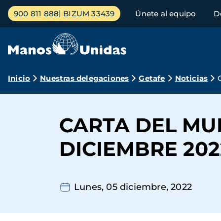
Pasar
Menú
900 811 888
BIZUM 33439
Únete al equipo
D
al
principal
contenido
principal
Ruta
Inicio
Nuestras delegaciones
Getafe
Noticias
de
navegación
CARTA DEL MU
DICIEMBRE 202
Lunes, 05 diciembre, 2022