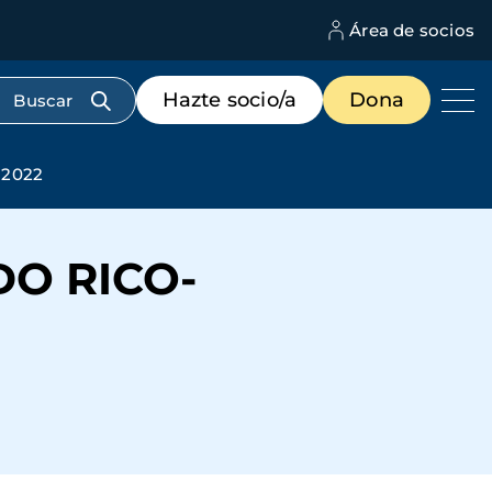
Área de socios
M
d
c
Menú
Hazte socio/a
Dona
d
de
us
destacados
cabecera
2022
O RICO-