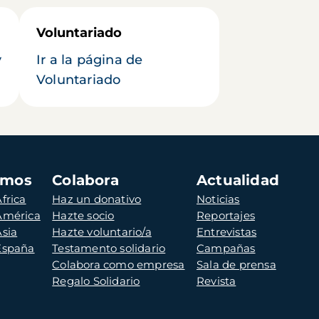
Voluntariado
y
Ir a la página de
Voluntariado
amos
Colabora
Actualidad
frica
Haz un donativo
Noticias
 América
Hazte socio
Reportajes
Asia
Hazte voluntario/a
Entrevistas
 España
Testamento solidario
Campañas
Colabora como empresa
Sala de prensa
Regalo Solidario
Revista