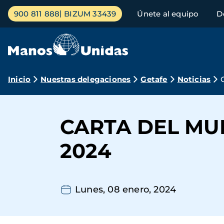
Pasar
Menú
900 811 888
BIZUM 33439
Únete al equipo
D
al
principal
contenido
principal
Ruta
Inicio
Nuestras delegaciones
Getafe
Noticias
de
navegación
CARTA DEL MU
2024
Lunes, 08 enero, 2024