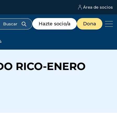
Área de socios
M
d
c
Menú
Hazte socio/a
Dona
d
de
us
destacados
cabecera
4
DO RICO-ENERO