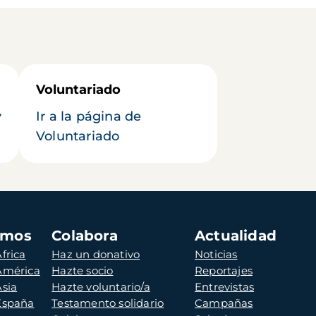
Voluntariado
y
Ir a la página de
Voluntariado
amos
Colabora
Actualidad
frica
Haz un donativo
Noticias
 América
Hazte socio
Reportajes
Asia
Hazte voluntario/a
Entrevistas
 España
Testamento solidario
Campañas