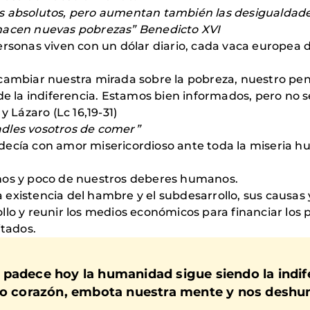
 absolutos, pero aumentan también las desigualdades.
 nacen nuevas pobrezas” Benedicto XVI
rsonas viven con un dólar diario, cada vaca europea d
cambiar nuestra mirada sobre la pobreza, nuestro pens
de la indiferencia. Estamos bien informados, pero no s
y Lázaro (Lc 16,19-31)
dles vosotros de comer”
decía con amor misericordioso ante toda la miseria 
s y poco de nuestros deberes humanos.
xistencia del hambre y el subdesarrollo, sus causas y
llo y reunir los medios económicos para financiar los
itados.
 padece hoy la humanidad sigue siendo la
indi
tro corazón, embota nuestra mente y nos deshu