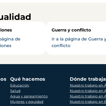
ualidad
iones
Guerra y conflicto
 página de
Ir a la página de Guerra 
iones
conflicto
mos
Qué hacemos
Dónde trabaj
Educación
Nuestro trabajo en Á
Salud
Nuestro trabajo en
Agua y saneamiento
Nuestro trabajo en 
Mujeres y equidad
Nuestro trabajo en