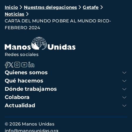
Ruta
Inicio
Nuestras delegaciones
Getafe
Noticias
de
CARTA DEL MUNDO POBRE AL MUNDO RICO-
navegación
FEBRERO 2024
Redes sociales
Navegación
Quienes somos
principal
Qué hacemos
Dónde trabajamos
Colabora
Actualidad
Información
© 2026 Manos Unidas
de
info@manosunidas.org