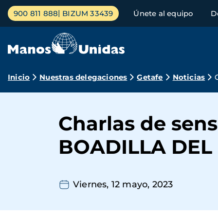
Pasar
Menú
900 811 888
BIZUM 33439
Únete al equipo
D
al
principal
contenido
principal
Ruta
Inicio
Nuestras delegaciones
Getafe
Noticias
de
navegación
Charlas de sen
BOADILLA DEL
Viernes, 12 mayo, 2023