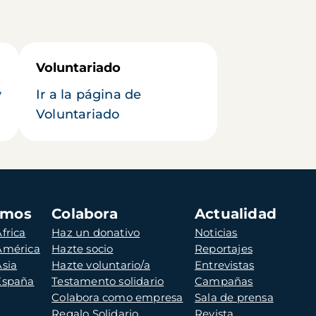
Voluntariado
y
Ir a la página de
Voluntariado
amos
Colabora
Actualidad
frica
Haz un donativo
Noticias
 América
Hazte socio
Reportajes
Asia
Hazte voluntario/a
Entrevistas
 España
Testamento solidario
Campañas
Colabora como empresa
Sala de prensa
Regalo Solidario
Revista