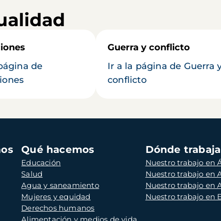
ualidad
iones
Guerra y conflicto
 página de
Ir a la página de Guerra 
iones
conflicto
mos
Qué hacemos
Dónde trabaj
Educación
Nuestro trabajo en Á
Salud
Nuestro trabajo en
Agua y saneamiento
Nuestro trabajo en 
Mujeres y equidad
Nuestro trabajo en
Derechos humanos
Alimentación y medios de vida