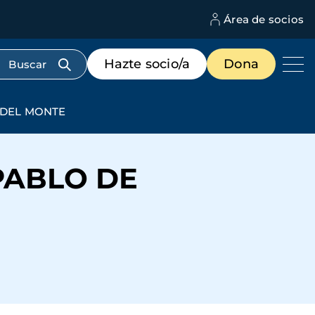
Área de socios
M
d
c
Menú
Hazte socio/a
Dona
d
de
us
destacados
cabecera
A DEL MONTE
 PABLO DE