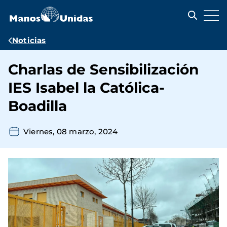
Pasar
al
contenido
principal
Ruta
Noticias
de
Charlas de Sensibilización
navegación
IES Isabel la Católica-
Boadilla
Viernes, 08 marzo, 2024