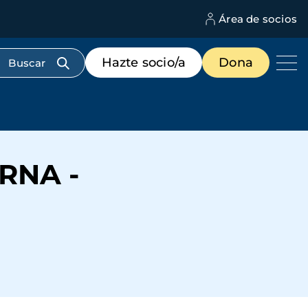
Área de socios
M
d
c
Menú
Hazte socio/a
Dona
d
de
us
destacados
cabecera
A
ERNA -