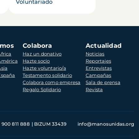
Voluntariado
amos
Colabora
Actualidad
frica
Haz un donativo
Noticias
 América
Hazte socio
Reportajes
Asia
Hazte voluntario/a
Entrevistas
 España
Testamento solidario
Campañas
Colabora como empresa
Sala de prensa
Regalo Solidario
Revista
900 811 888
BIZUM 33439
info@manosunidas.org