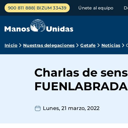
Pasar
Menú
900 811 888
BIZUM 33439
Únete al equipo
D
al
principal
contenido
principal
Ruta
Inicio
Nuestras delegaciones
Getafe
Noticias
de
navegación
Charlas de sens
FUENLABRADA
Lunes, 21 marzo, 2022