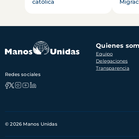
católica
Migrac
Navegación
Quienes so
principal
Equipo
Delegaciones
Transparencia
Redes sociales
Información
© 2026 Manos Unidas
de
contacto