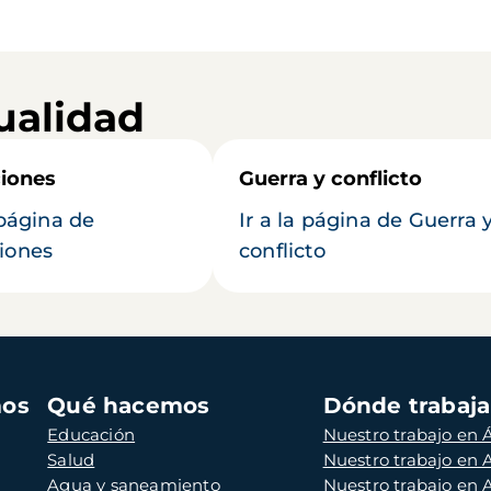
ualidad
iones
Guerra y conflicto
 página de
Ir a la página de Guerra 
iones
conflicto
mos
Qué hacemos
Dónde trabaj
Educación
Nuestro trabajo en Á
Salud
Nuestro trabajo en
Agua y saneamiento
Nuestro trabajo en 