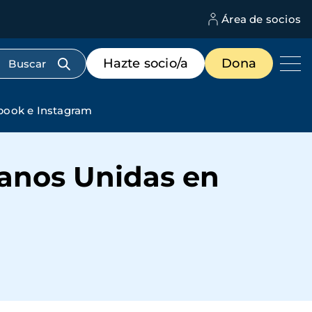
Área de socios
M
d
c
Menú
Hazte socio/a
Dona
d
de
us
destacados
cabecera
ebook e Instagram
Manos Unidas en