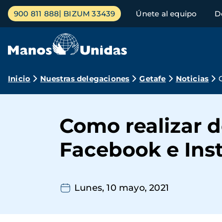
Pasar
Menú
900 811 888
BIZUM 33439
Únete al equipo
D
al
principal
contenido
principal
Ruta
Inicio
Nuestras delegaciones
Getafe
Noticias
de
navegación
Como realizar d
Facebook e Ins
Lunes, 10 mayo, 2021