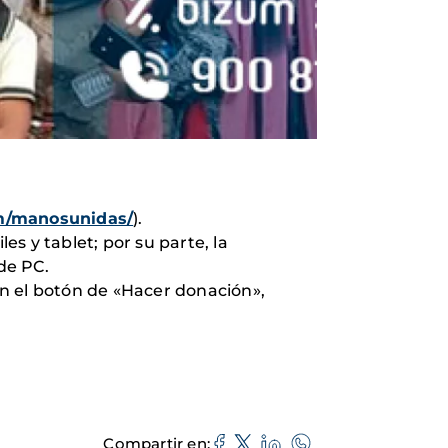
m/manosunidas/
).
s y tablet; por su parte, la
de PC.
 en el botón de «Hacer donación»,
Compartir en