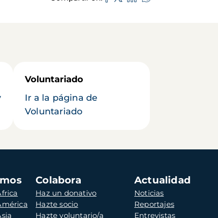
Voluntariado
y
Ir a la página de
Voluntariado
amos
Colabora
Actualidad
frica
Haz un donativo
Noticias
 América
Hazte socio
Reportajes
Asia
Hazte voluntario/a
Entrevistas