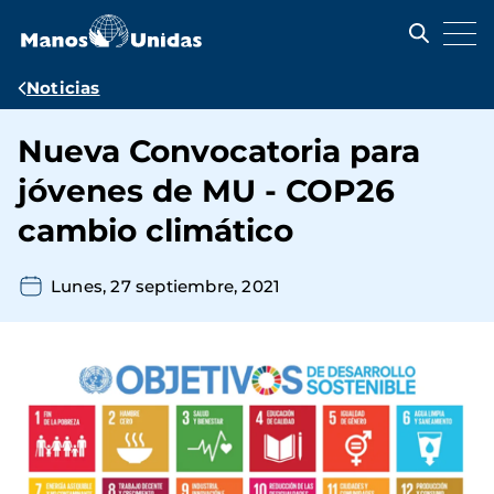
Pasar
al
contenido
principal
Ruta
Noticias
de
Nueva Convocatoria para
navegación
jóvenes de MU - COP26
cambio climático
Lunes, 27 septiembre, 2021