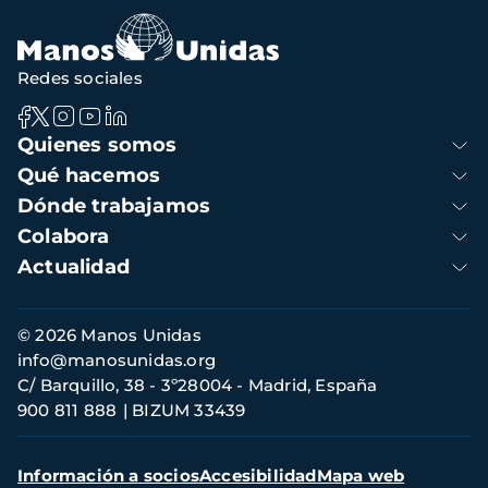
Redes sociales
Navegación
Quienes somos
principal
Qué hacemos
Dónde trabajamos
Colabora
Actualidad
Información
© 2026 Manos Unidas
de
info@manosunidas.org
contacto
C/ Barquillo, 38 - 3º28004 - Madrid, España
900 811 888
BIZUM 33439
Menú
Información a socios
Accesibilidad
Mapa web