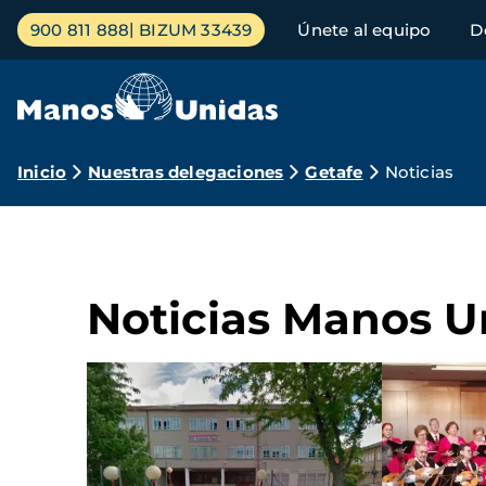
Pasar
Menú
900 811 888
BIZUM 33439
Únete al equipo
D
al
principal
contenido
principal
Ruta
Inicio
Nuestras delegaciones
Getafe
Noticias
de
navegación
Noticias Manos U