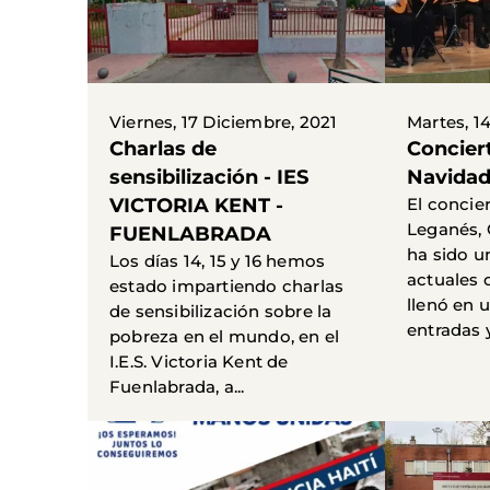
Viernes, 17 Diciembre, 2021
Martes, 1
Charlas de
Concier
sensibilización - IES
Navida
VICTORIA KENT -
El concie
Leganés, 
FUENLABRADA
ha sido u
Los días 14, 15 y 16 hemos
actuales 
estado impartiendo charlas
llenó en 
de sensibilización sobre la
entradas y.
pobreza en el mundo, en el
I.E.S. Victoria Kent de
Fuenlabrada, a...