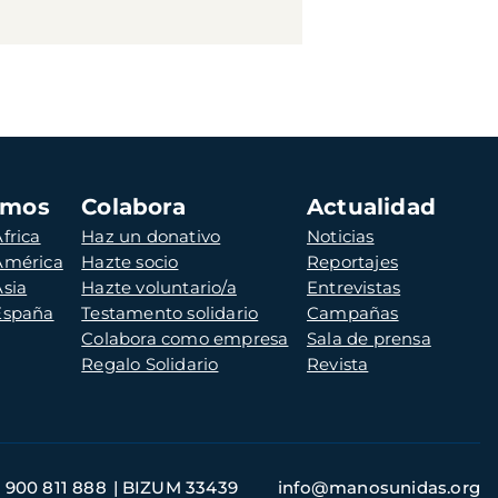
amos
Colabora
Actualidad
frica
Haz un donativo
Noticias
 América
Hazte socio
Reportajes
Asia
Hazte voluntario/a
Entrevistas
 España
Testamento solidario
Campañas
Colabora como empresa
Sala de prensa
Regalo Solidario
Revista
900 811 888
BIZUM 33439
info@manosunidas.org