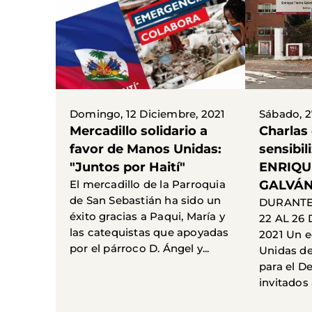
Domingo, 12 Diciembre, 2021
Sábado, 2
Mercadillo solidario a
Charlas
favor de Manos Unidas:
sensibil
"Juntos por Haití"
ENRIQU
El mercadillo de la Parroquia
GALVÁN
de San Sebastián ha sido un
DURANTE
éxito gracias a Paqui, María y
22 AL 26
las catequistas que apoyadas
2021 Un 
por el párroco D. Ángel y...
Unidas de
para el D
invitados a