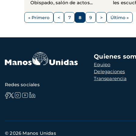
Obispado, salón de actos...
les escuch
Paginación
« Primero
<
7
8
9
>
Último »
Primera
Página
Página
Página
Página
Siguiente
Última
página
anterior
página
página
Navegación
Quienes so
principal
Equipo
Delegaciones
Transparencia
Redes sociales
Información
© 2026 Manos Unidas
de