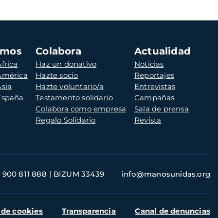
amos
Colabora
Actualidad
frica
Haz un donativo
Noticias
 América
Hazte socio
Reportajes
Asia
Hazte voluntario/a
Entrevistas
 España
Testamento solidario
Campañas
Colabora como empresa
Sala de prensa
Regalo Solidario
Revista
900 811 888
BIZUM 33439
info@manosunidas.org
 de cookies
Transparencia
Canal de denuncias