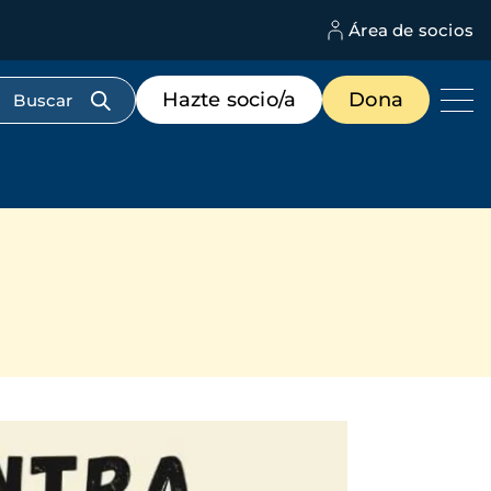
Área de socios
M
d
c
Menú
Hazte socio/a
Dona
d
de
us
destacados
cabecera