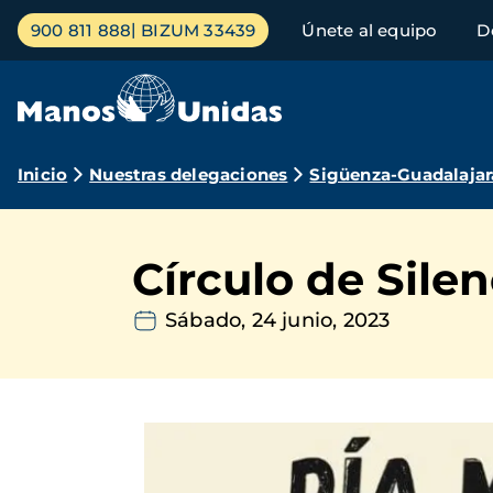
Pasar
Menú
900 811 888
BIZUM 33439
Únete al equipo
D
al
principal
contenido
principal
Ruta
Inicio
Nuestras delegaciones
Sigüenza-Guadalajar
de
navegación
Círculo de Silen
Sábado, 24 junio, 2023