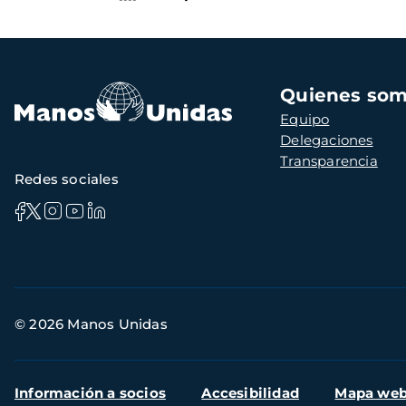
Navegación
Quienes so
principal
Equipo
Delegaciones
Transparencia
Redes sociales
Información
© 2026 Manos Unidas
de
contacto
Menú
Información a socios
Accesibilidad
Mapa we