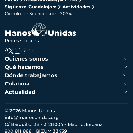
Ruta
Sigüenza-Guadalajara
Actividades
de
Círculo de Silencio abril 2024
navegación
Redes sociales
Navegación
Quienes somos
principal
Qué hacemos
Dónde trabajamos
Colabora
Actualidad
Información
© 2026 Manos Unidas
de
info@manosunidas.org
contacto
C/ Barquillo, 38 - 3º28004 - Madrid, España
900 811 888
BIZUM 33439