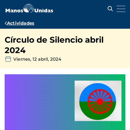
Pasar
al
contenido
principal
Ruta
Actividades
de
Círculo de Silencio abril
navegación
2024
Viernes, 12 abril, 2024