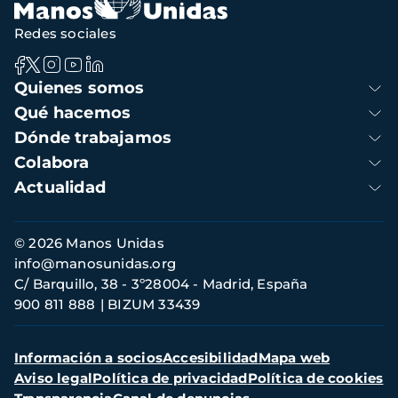
Redes sociales
Navegación
Quienes somos
principal
Qué hacemos
Dónde trabajamos
Colabora
Actualidad
Información
© 2026 Manos Unidas
de
info@manosunidas.org
contacto
C/ Barquillo, 38 - 3º28004 - Madrid, España
900 811 888
BIZUM 33439
Menú
Información a socios
Accesibilidad
Mapa web
secundario
Aviso legal
Política de privacidad
Política de cookies