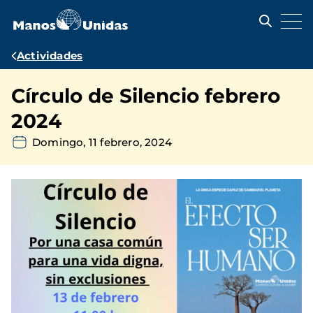
Pasar
al
contenido
principal
Ruta
Actividades
de
Círculo de Silencio febrero
navegación
2024
Domingo, 11 febrero, 2024