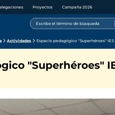
elegaciones
Proyectos
Campaña 2026
Búsqueda por texto completo
a
Actividades
Espacio pedagógico "Superhéroes" IES 
ico "Superhéroes" IE