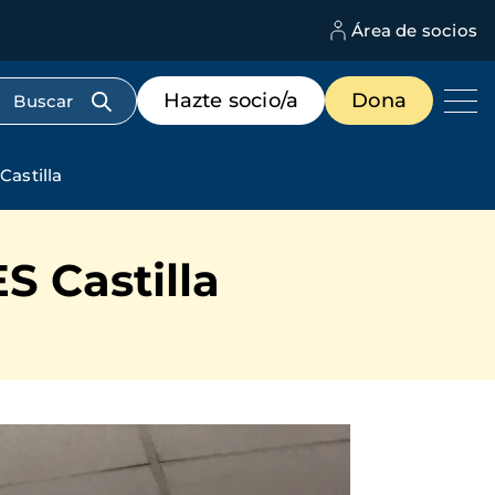
Área de socios
M
d
c
Menú
Hazte socio/a
Dona
d
de
us
destacados
cabecera
Castilla
S Castilla