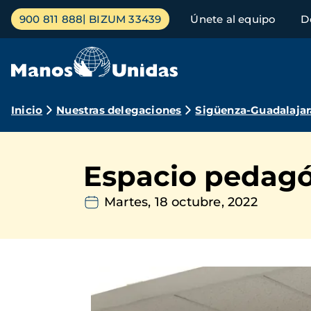
Pasar
Menú
900 811 888
BIZUM 33439
Únete al equipo
D
al
principal
contenido
principal
Ruta
Inicio
Nuestras delegaciones
Sigüenza-Guadalajar
de
navegación
Espacio pedagóg
Martes, 18 octubre, 2022