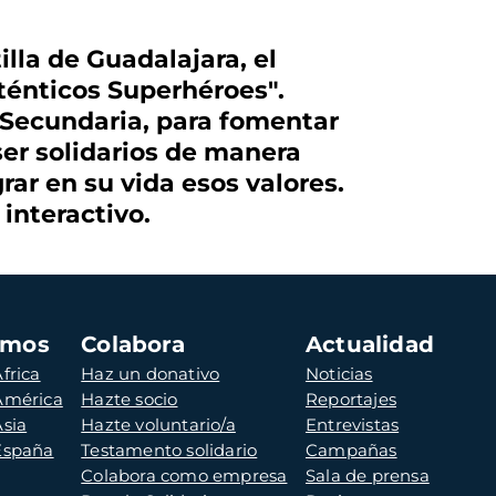
illa de Guadalajara, el
énticos Superhéroes".
n Secundaria, para fomentar
ser solidarios de manera
ar en su vida esos valores.
interactivo.
amos
Colabora
Actualidad
frica
Haz un donativo
Noticias
 América
Hazte socio
Reportajes
Asia
Hazte voluntario/a
Entrevistas
 España
Testamento solidario
Campañas
Colabora como empresa
Sala de prensa