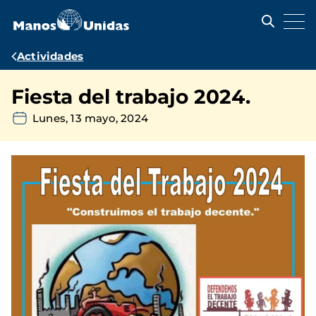
Pasar
al
contenido
principal
Ruta
Actividades
de
Fiesta del trabajo 2024.
navegación
Lunes, 13 mayo, 2024