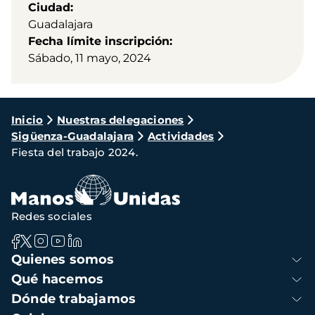
Ciudad
Guadalajara
Fecha límite inscripción
Sábado, 11 mayo, 2024
Ruta
Inicio
Nuestras delegaciones
Sigüenza-Guadalajara
Actividades
de
Fiesta del trabajo 2024.
navegación
Redes sociales
Navegación
Quienes somos
principal
Qué hacemos
Dónde trabajamos