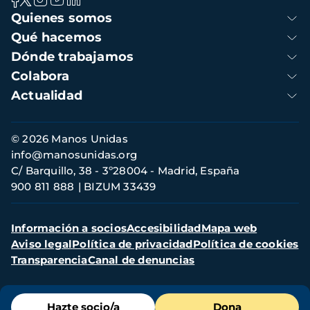
Navegación
Quienes somos
principal
Qué hacemos
Dónde trabajamos
Colabora
Actualidad
Información
© 2026 Manos Unidas
de
info@manosunidas.org
contacto
C/ Barquillo, 38 - 3º28004 - Madrid, España
900 811 888
BIZUM 33439
Menú
Información a socios
Accesibilidad
Mapa web
secundario
Aviso legal
Política de privacidad
Política de cookies
Transparencia
Canal de denuncias
Menú
Hazte socio/a
Dona