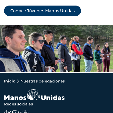
Conoce Jóvenes Manos Unidas
Imagen
Ruta
Inicio
Nuestras delegaciones
de
navegación
Redes sociales