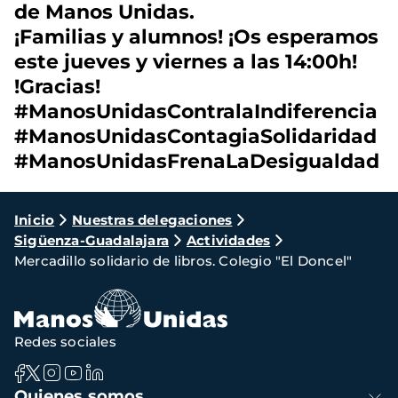
de Manos Unidas.
¡Familias y alumnos! ¡Os esperamos
este jueves y viernes a las 14:00h!
!Gracias!
#ManosUnidasContralaIndiferencia
#ManosUnidasContagiaSolidaridad
#ManosUnidasFrenaLaDesigualdad
Ruta
Inicio
Nuestras delegaciones
Sigüenza-Guadalajara
Actividades
de
Mercadillo solidario de libros. Colegio "El Doncel"
navegación
Redes sociales
Navegación
Quienes somos