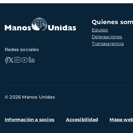
Navegación
Quienes so
principal
Equipo
Delegaciones
Transparencia
Redes sociales
Información
© 2026 Manos Unidas
de
contacto
Menú
Información a socios
Accesibilidad
Mapa we
secundario