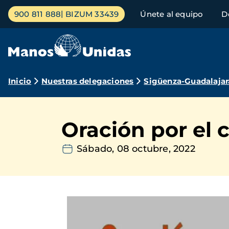
Pasar
Menú
900 811 888
BIZUM 33439
Únete al equipo
D
al
principal
contenido
principal
Ruta
Inicio
Nuestras delegaciones
Sigüenza-Guadalajar
de
navegación
Oración por el 
Sábado, 08 octubre, 2022