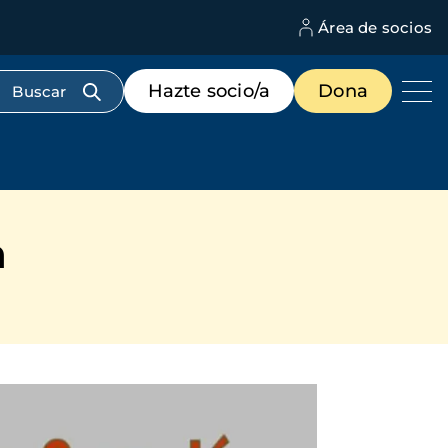
Área de socios
M
d
c
Menú
Hazte socio/a
Dona
d
de
us
destacados
cabecera
n