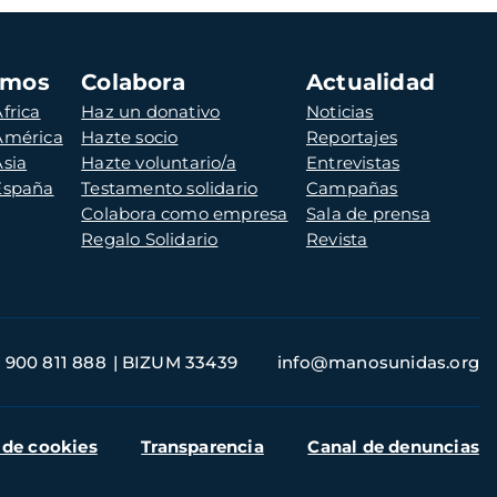
amos
Colabora
Actualidad
frica
Haz un donativo
Noticias
 América
Hazte socio
Reportajes
Asia
Hazte voluntario/a
Entrevistas
 España
Testamento solidario
Campañas
Colabora como empresa
Sala de prensa
Regalo Solidario
Revista
900 811 888
BIZUM 33439
info@manosunidas.org
 de cookies
Transparencia
Canal de denuncias