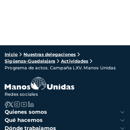
Ruta
Inicio
Nuestras delegaciones
Sigüenza-Guadalajara
Actividades
de
Programa de actos. Campaña LXV. Manos Unidas
navegación
Redes sociales
Navegación
Quienes somos
principal
Qué hacemos
Dónde trabajamos