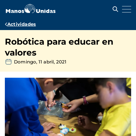
Pasar
al
contenido
principal
Ruta
Actividades
de
Robótica para educar en
navegación
valores
Domingo, 11 abril, 2021