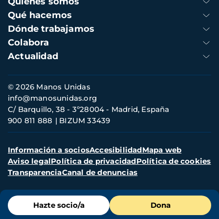
Quienes somos
principal
Qué hacemos
Dónde trabajamos
Colabora
Actualidad
Información
© 2026 Manos Unidas
de
info@manosunidas.org
contacto
C/ Barquillo, 38 - 3º28004 - Madrid, España
900 811 888
BIZUM 33439
Menú
Información a socios
Accesibilidad
Mapa web
secundario
Aviso legal
Política de privacidad
Política de cookies
Transparencia
Canal de denuncias
Menú
Hazte socio/a
Dona
de
destacados