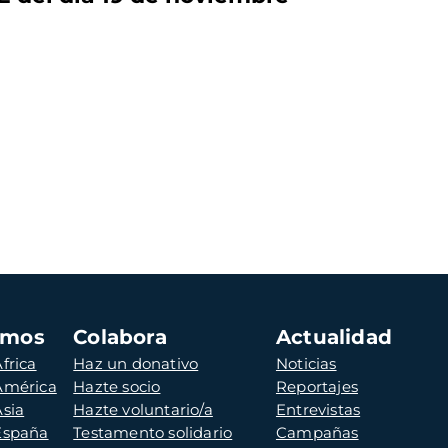
amos
Colabora
Actualidad
frica
Haz un donativo
Noticias
 América
Hazte socio
Reportajes
Asia
Hazte voluntario/a
Entrevistas
 España
Testamento solidario
Campañas