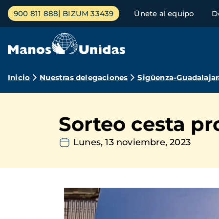
Pasar
Menú
900 811 888
BIZUM 33439
Únete al equipo
D
al
principal
contenido
principal
Ruta
Inicio
Nuestras delegaciones
Sigüenza-Guadalajar
de
navegación
Sorteo cesta pr
Lunes, 13 noviembre, 2023