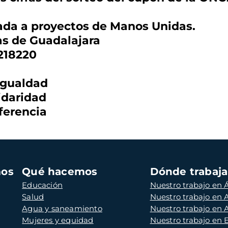
ada a proyectos de Manos Unidas.
s de Guadalajara
218220
gualdad
daridad
ferencia
mos
Qué hacemos
Dónde trabaj
Educación
Nuestro trabajo en Á
Salud
Nuestro trabajo en
Agua y saneamiento
Nuestro trabajo en 
Mujeres y equidad
Nuestro trabajo en