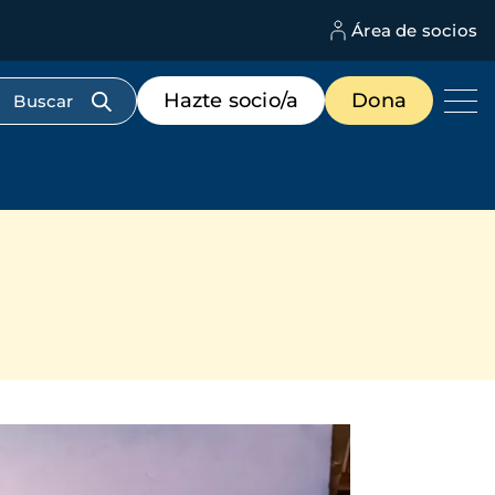
Área de socios
M
d
c
Menú
Hazte socio/a
Dona
d
de
us
destacados
cabecera