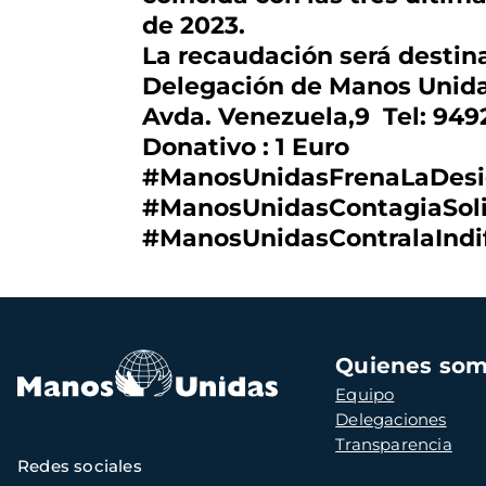
de 2023.
La recaudación será destin
Delegación de Manos Unida
Avda. Venezuela,9 Tel: 949
Donativo : 1 Euro
#ManosUnidasFrenaLaDesi
#ManosUnidasContagiaSoli
#ManosUnidasContralaIndi
Navegación
Quienes so
principal
Equipo
Delegaciones
Transparencia
Redes sociales