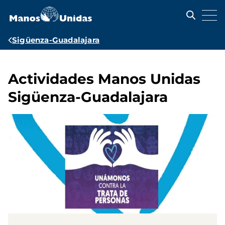
Pasar
al
contenido
principal
Ruta
Sigüenza-Guadalajara
de
navegación
Actividades Manos Unidas
Sigüenza-Guadalajara