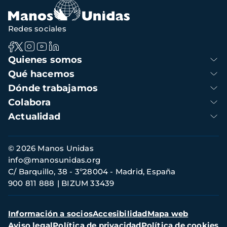
navegación
Redes sociales
Navegación
Quienes somos
principal
Qué hacemos
Dónde trabajamos
Colabora
Actualidad
Información
© 2026 Manos Unidas
de
info@manosunidas.org
contacto
C/ Barquillo, 38 - 3º28004 - Madrid, España
900 811 888
BIZUM 33439
Menú
Información a socios
Accesibilidad
Mapa web
secundario
Aviso legal
Política de privacidad
Política de cookies