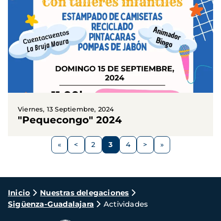
Viernes, 13 Septiembre, 2024
"Pequecongo" 2024
Paginación
<
2
3
4
>
Página
Página
Página
Página
Siguiente
anterior
página
Ruta
Inicio
Nuestras delegaciones
Sigüenza-Guadalajara
Actividades
de