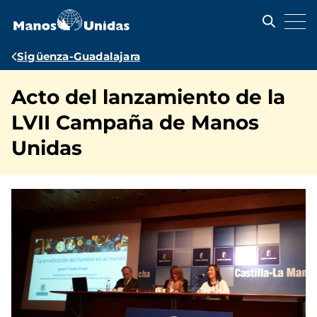
Pasar
al
contenido
principal
Ruta
Sigüenza-Guadalajara
de
Acto del lanzamiento de la
navegación
LVII Campaña de Manos
Unidas