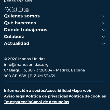
Redes sociales
Navegación
Quienes somos
principal
Qué hacemos
Dónde trabajamos
Colabora
Actualidad
Información
© 2026 Manos Unidas
de
info@manosunidas.org
contacto
C/ Barquillo, 38 - 3º28004 - Madrid, España
900 811 888
BIZUM 33439
Menú
Información a socios
Accesibilidad
Mapa web
secundario
Aviso legal
Política de privacidad
Política de cookies
Transparencia
Canal de denuncias