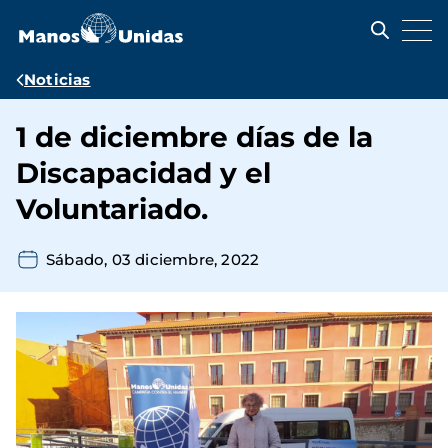
Pasar
al
contenido
principal
Ruta
Noticias
de
1 de diciembre días de la
navegación
Discapacidad y el
Voluntariado.
Sábado, 03 diciembre, 2022