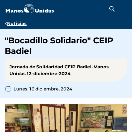
Pasar
al
contenido
principal
Ruta
Noticias
de
"Bocadillo Solidario" CEIP
navegación
Badiel
Jornada de Solidaridad CEIP Badiel-Manos
Unidas 12-diciembre-2024
Lunes, 16 diciembre, 2024