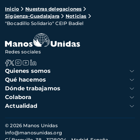
Ruta
Inicio
Nuestras delegaciones
Sigüenza-Guadalajara
Noticias
de
"Bocadillo Solidario" CEIP Badiel
navegación
Redes sociales
Navegación
Quienes somos
principal
Qué hacemos
Dónde trabajamos
Colabora
Actualidad
Información
© 2026 Manos Unidas
de
info@manosunidas.org
contacto
C/ Barquillo, 38 - 3º28004 - Madrid, España