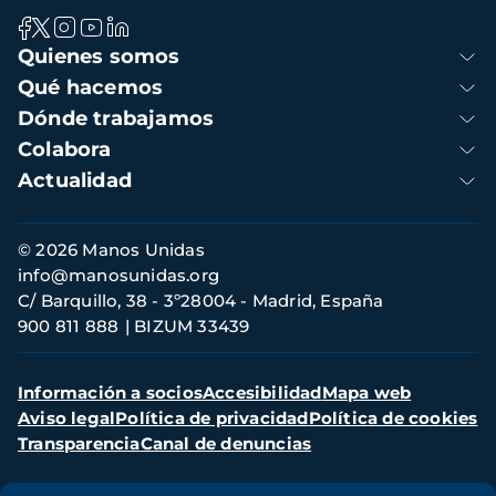
Navegación
Quienes somos
principal
Qué hacemos
Dónde trabajamos
Colabora
Actualidad
Información
© 2026 Manos Unidas
de
info@manosunidas.org
contacto
C/ Barquillo, 38 - 3º28004 - Madrid, España
900 811 888
BIZUM 33439
Menú
Información a socios
Accesibilidad
Mapa web
secundario
Aviso legal
Política de privacidad
Política de cookies
Transparencia
Canal de denuncias