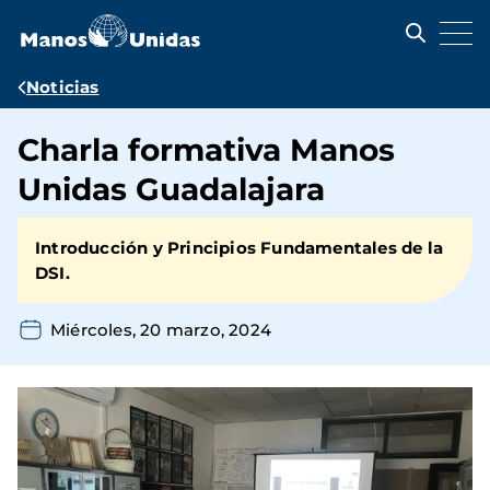
Pasar
al
contenido
principal
Ruta
Noticias
de
Charla formativa Manos
navegación
Unidas Guadalajara
Introducción y Principios Fundamentales de la
DSI.
Miércoles, 20 marzo, 2024