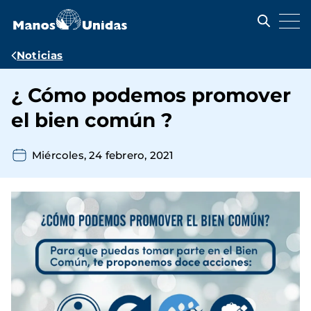
Pasar
al
contenido
principal
Ruta
Noticias
de
¿ Cómo podemos promover
navegación
el bien común ?
Miércoles, 24 febrero, 2021