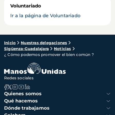
Voluntariado
Ir a la página de Voluntariado
Ruta
Inicio
Nuestras delegaciones
Sigüenza-Guadalajara
Noticias
de
¿ Cómo podemos promover el bien común ?
navegación
Redes sociales
Navegación
Quienes somos
principal
Qué hacemos
Dónde trabajamos