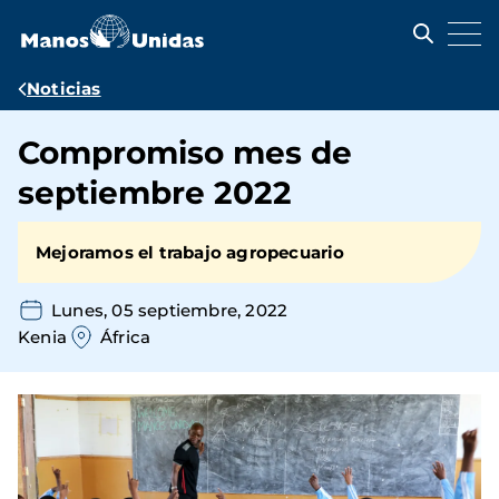
Pasar
al
contenido
principal
Ruta
Noticias
de
Compromiso mes de
navegación
septiembre 2022
Mejoramos el trabajo agropecuario
Lunes, 05 septiembre, 2022
Kenia
África