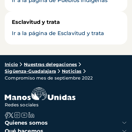
Ir a la página de Pueblos indígenas
Esclavitud y trata
Ir a la página de Esclavitud y trata
Ruta
Inicio
Nuestras delegaciones
Sigüenza-Guadalajara
Noticias
de
Compromiso mes de septiembre 2022
navegación
Redes sociales
Navegación
Quienes somos
principal
Qué hacemos