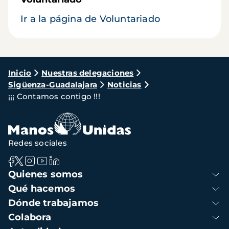
Ir a la página de Voluntariado
Ruta
Inicio
Nuestras delegaciones
Sigüenza-Guadalajara
Noticias
de
¡¡¡ Contamos contigo !!!
navegación
Redes sociales
Navegación
Quienes somos
principal
Qué hacemos
Dónde trabajamos
Colabora