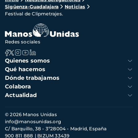
Ruta
Sigüenza-Guadalajara
Noticias
de
Festival de Clipmetrajes.
navegación
Redes sociales
Navegación
Quienes somos
principal
Qué hacemos
Dónde trabajamos
Colabora
Actualidad
Información
© 2026 Manos Unidas
de
info@manosunidas.org
contacto
C/ Barquillo, 38 - 3º28004 - Madrid, España
900 811 888
BIZUM 33439