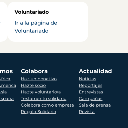
Voluntariado
y
Ir a la página de
Voluntariado
amos
Colabora
Actualidad
frica
Haz un donativo
Noticias
 América
Hazte socio
Reportajes
Asia
Hazte voluntario/a
Entrevistas
 España
Testamento solidario
Campañas
Colabora como empresa
Sala de prensa
Regalo Solidario
Revista