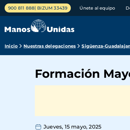
Pasar
Menú
900 811 888
BIZUM 33439
Únete al equipo
D
al
principal
contenido
principal
Ruta
Inicio
Nuestras delegaciones
Sigüenza-Guadalajar
de
navegación
Formación May
Jueves, 15 mayo, 2025