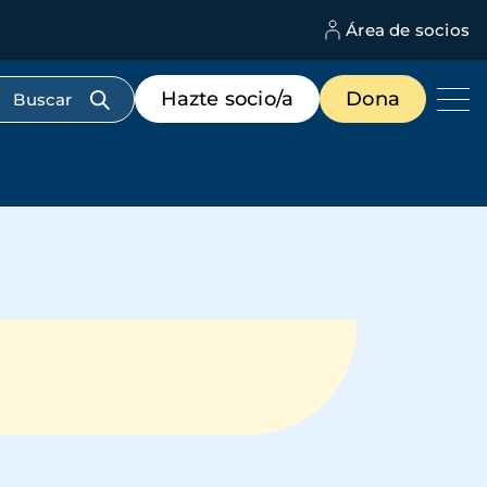
Área de socios
M
d
c
Menú
Hazte socio/a
Dona
d
de
us
destacados
cabecera