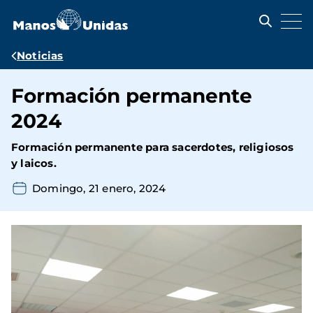
Pasar
al
contenido
principal
Ruta
Noticias
de
Formación permanente
navegación
2024
Formación permanente para sacerdotes, religiosos
y laicos.
Domingo, 21 enero, 2024