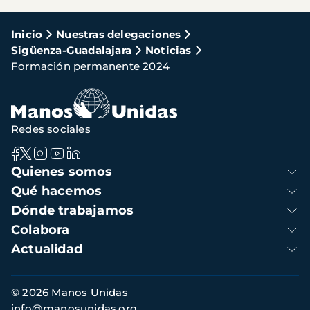
Ruta
Inicio
Nuestras delegaciones
Sigüenza-Guadalajara
Noticias
de
Formación permanente 2024
navegación
Redes sociales
Navegación
Quienes somos
principal
Qué hacemos
Dónde trabajamos
Colabora
Actualidad
Información
© 2026 Manos Unidas
de
info@manosunidas.org