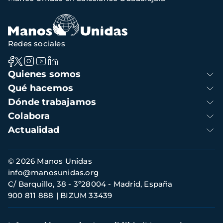
navegación
Redes sociales
Navegación
Quienes somos
principal
Qué hacemos
Dónde trabajamos
Colabora
Actualidad
Información
© 2026 Manos Unidas
de
info@manosunidas.org
contacto
C/ Barquillo, 38 - 3º28004 - Madrid, España
900 811 888
BIZUM 33439