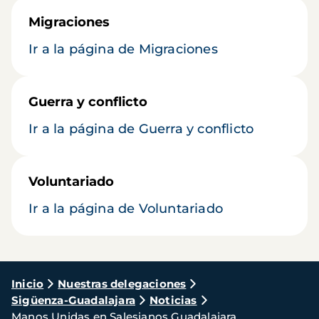
Migraciones
Ir a la página de Migraciones
Guerra y conflicto
Ir a la página de Guerra y conflicto
Voluntariado
Ir a la página de Voluntariado
Ruta
Inicio
Nuestras delegaciones
Sigüenza-Guadalajara
Noticias
de
Manos Unidas en Salesianos Guadalajara