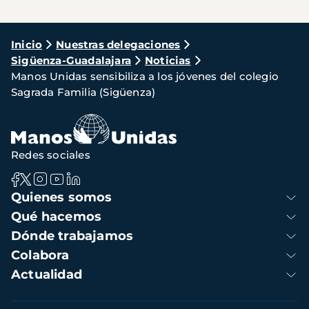
Ruta
Inicio
Nuestras delegaciones
Sigüenza-Guadalajara
Noticias
de
Manos Unidas sensibiliza a los jóvenes del colegio
navegación
Sagrada Familia (Sigüenza)
Redes sociales
Navegación
Quienes somos
principal
Qué hacemos
Dónde trabajamos
Colabora
Actualidad