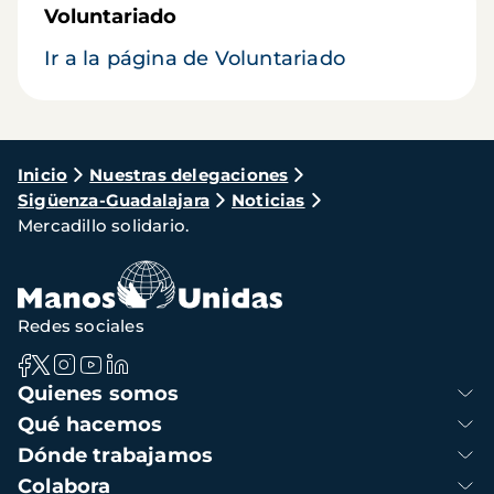
Voluntariado
Ir a la página de Voluntariado
Ruta
Inicio
Nuestras delegaciones
Sigüenza-Guadalajara
Noticias
de
Mercadillo solidario.
navegación
Redes sociales
Navegación
Quienes somos
principal
Qué hacemos
Dónde trabajamos
Colabora