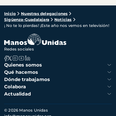
Ruta
Inicio
Nuestras delegaciones
Sigüenza-Guadalajara
Noticias
de
¡ No te lo pierdas! ¡Este año nos vemos en televisión!
navegación
Redes sociales
Navegación
Quienes somos
principal
Qué hacemos
Dónde trabajamos
Colabora
Actualidad
Información
© 2026 Manos Unidas
de