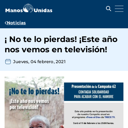
Pasar
al
contenido
principal
Ruta
Noticias
de
¡ No te lo pierdas! ¡Este año
navegación
nos vemos en televisión!
Jueves, 04 febrero, 2021