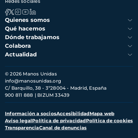
Redes sociales
Navegación
Quienes somos
principal
Qué hacemos
Dónde trabajamos
Colabora
Actualidad
Información
© 2026 Manos Unidas
de
info@manosunidas.org
contacto
C/ Barquillo, 38 - 3º28004 - Madrid, España
900 811 888
BIZUM 33439
Menú
Información a socios
Accesibilidad
Mapa web
secundario
Aviso legal
Política de privacidad
Política de cookies
Transparencia
Canal de denuncias