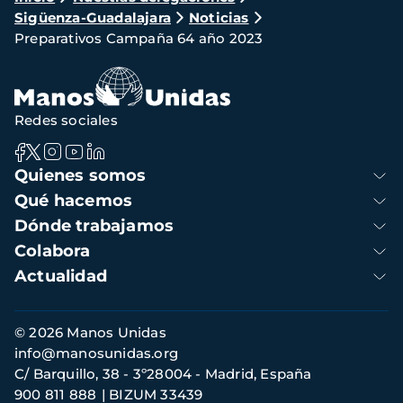
Sigüenza-Guadalajara
Noticias
de
Preparativos Campaña 64 año 2023
navegación
Redes sociales
Navegación
Quienes somos
principal
Qué hacemos
Dónde trabajamos
Colabora
Actualidad
Información
© 2026 Manos Unidas
de
info@manosunidas.org
contacto
C/ Barquillo, 38 - 3º28004 - Madrid, España
900 811 888
BIZUM 33439